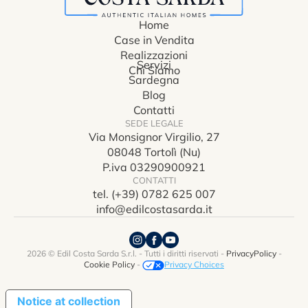
Home
Case in Vendita
Realizzazioni
Servizi
Chi Siamo
Sardegna
Blog
Contatti
SEDE LEGALE
Via Monsignor Virgilio, 27
08048 Tortolì (Nu)
P.iva 03290900921
CONTATTI
tel. (+39) 0782 625 007
info@edilcostasarda.it
2026 © Edil Costa Sarda S.r.l. - Tutti i diritti riservati -
PrivacyPolicy
-
Cookie Policy
-
Privacy Choices
Notice at collection