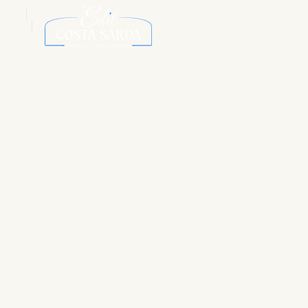
ITA
ENG
DE