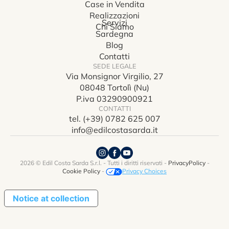
Case in Vendita
Realizzazioni
Servizi
Chi Siamo
Sardegna
Blog
Contatti
SEDE LEGALE
Via Monsignor Virgilio, 27
08048 Tortolì (Nu)
P.iva 03290900921
CONTATTI
tel. (+39) 0782 625 007
info@edilcostasarda.it
2026 © Edil Costa Sarda S.r.l. - Tutti i diritti riservati -
PrivacyPolicy
-
Cookie Policy
-
Privacy Choices
Notice at collection