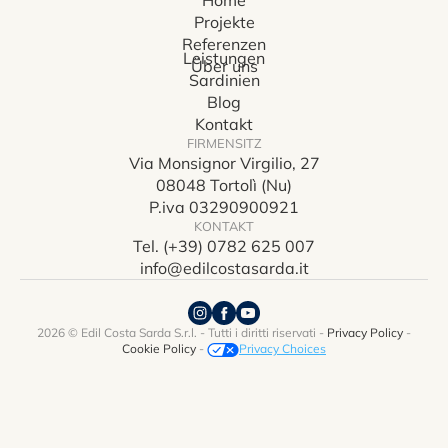
Home
Projekte
Referenzen
Leistungen
Über uns
Sardinien
Blog
Kontakt
FIRMENSITZ
Via Monsignor Virgilio, 27
08048 Tortolì (Nu)
P.iva 03290900921
KONTAKT
Tel. (+39) 0782 625 007
info@edilcostasarda.it
2026 © Edil Costa Sarda S.r.l. - Tutti i diritti riservati -
Privacy Policy
-
Cookie Policy
-
Privacy Choices
Notice at collection