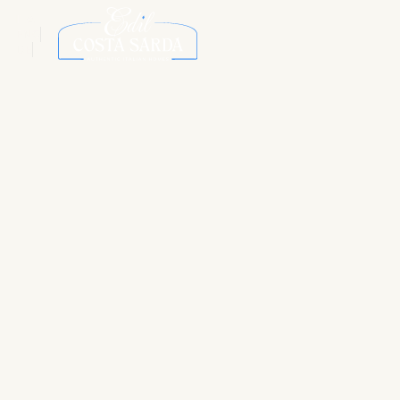
ITA
ENG
DE