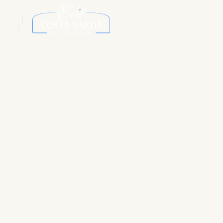
ITA
ENG
DE