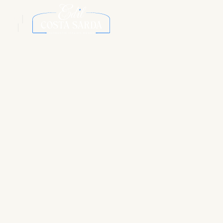
ITA
ENG
DE