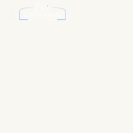
ITA
ENG
DE